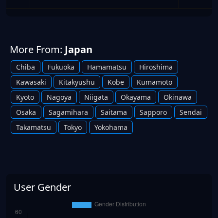
More From:
Japan
Chiba
Fukuoka
Hamamatsu
Hiroshima
Kawasaki
Kitakyushu
Kobe
Kumamoto
Kyoto
Nagoya
Niigata
Okayama
Okinawa
Osaka
Sagamihara
Saitama
Sapporo
Sendai
Takamatsu
Tokyo
Yokohama
User Gender