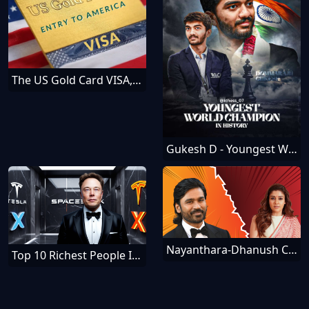
The US Gold Card VISA, How To Get It — Everything You Should Know
Gukesh D - Youngest World Chess Champion
Nayanthara-Dhanush Controversy - Schadenfreude Meanings
Top 10 Richest People In The World [December]