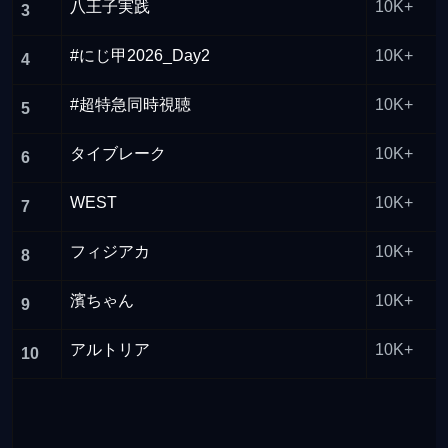
八王子実践
10K+
3
#にじ甲2026_Day2
10K+
4
#超特急同時視聴
10K+
5
タイブレーク
10K+
6
WEST
10K+
7
フィジアカ
10K+
8
濱ちゃん
10K+
9
アルトリア
10K+
10