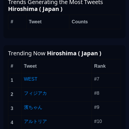
Trends Generating the Most Tweets
Hiroshima ( Japan )
#
Tweet
Counts
Trending Now
Hiroshima ( Japan )
#
Tweet
Rank
WEST
#7
1
フィジアカ
#8
2
濱ちゃん
#9
3
アルトリア
#10
4