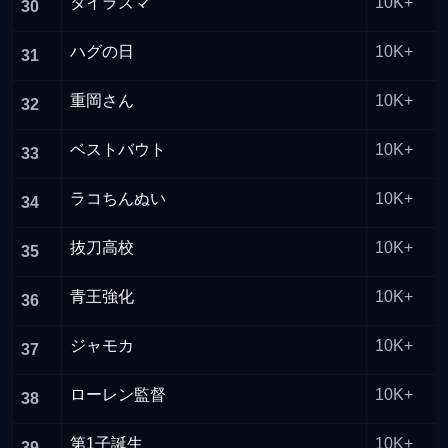
タイラズマ
10K+
30
ハグの日
10K+
31
重岡さん
10K+
32
ベストバウト
10K+
33
ラコちんぬい
10K+
34
抜刀高校
10K+
35
青王強化
10K+
36
ジャモカ
10K+
37
ローレン監督
10K+
38
第1子誕生
10K+
39