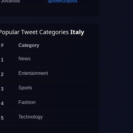
Jovanotti
@lorenzojova
Popular Tweet Categories
Italy
#
Category
News
1
Entertainment
2
Sports
3
Fashion
4
Technology
5