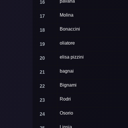
pavana
16
Molina
17
Bonaccini
18
oliatore
19
elisa pizzini
20
bagnai
21
Bignami
22
Rodri
23
Osorio
24
Lipsia