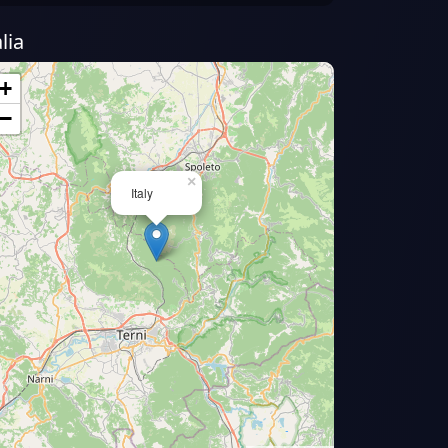
alia
+
−
×
Italy