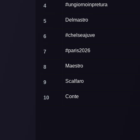
#ungiornoinpretura
4
Delmastro
5
#chelseajuve
6
#paris2026
7
Maestro
8
Scalfaro
9
Conte
10