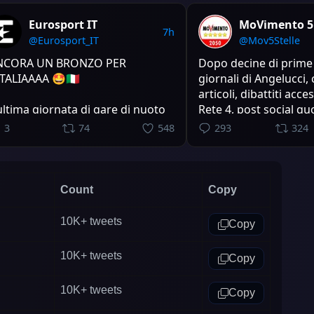
Eurosport IT
MoVimento 5 
7h
@Eurosport_IT
@Mov5Stelle
NCORA UN BRONZO PER
Dopo decine di prime
ITALIAAAA 🤩🇮🇹
giornali di Angelucci, 
articoli, dibattiti acces
ultima giornata di gare di nuoto
Rete 4, post social quo
tistico a Parigi regala un altro
pagine di Fratelli d’Itali
3
74
548
293
324
rriso all'Italia: dalla finale della
presidente Lisei “scap
utine acrobatica a squadre
sconvoca l’audizione 
riva la sesta medaglia della
presidente Conte in
sciplina agli Europei . Andina,
Covid.
Count
Copy
si, Esegio, Iacoacci, Macchi,
tps://t.co/Qij3fHAS4X
Dopo aver
10K+
tweets
Copy
https://t.co/MQWScu
10K+
tweets
Copy
10K+
tweets
Copy