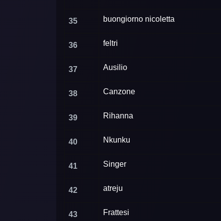
buongiorno nicoletta
35
feltri
36
Ausilio
37
Canzone
38
Rihanna
39
Nkunku
40
Singer
41
atreju
42
Frattesi
43