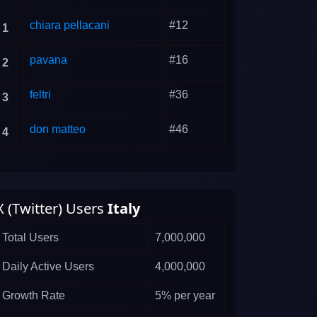
chiara pellacani
#12
1
pavana
#16
2
feltri
#36
3
don matteo
#46
4
X (Twitter) Users
Italy
Total Users
7,000,000
Daily Active Users
4,000,000
Growth Rate
5% per year