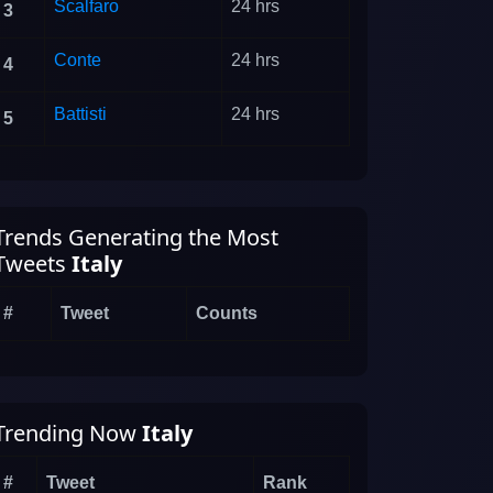
Scalfaro
24 hrs
3
Conte
24 hrs
4
Battisti
24 hrs
5
Trends Generating the Most
Tweets
Italy
#
Tweet
Counts
Trending Now
Italy
#
Tweet
Rank