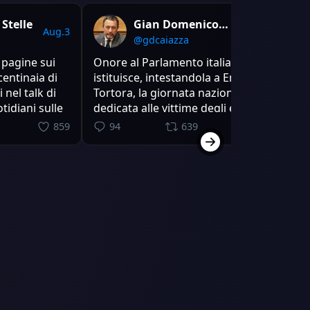
Stelle
Gian Domenico
Aug.3
Aug.4
Caiazza
@gdcaiazza
 pagine sui
Onore al Parlamento italiano che
D
centinaia di
istituisce, intestandola a Enzo
c
i nel talk di
Tortora, la giornata nazionale
s
tidiani sulle
dedicata alle vittime degli errori
d
a, il
giudiziari. Penso con emozione a
C
859
94
639
2.3k
pa” e
quanto Enzo ne sarebbe
d
del
orgoglioso. E guardo con
a
 Commissione
sconcerto ai Don Abbondio
U
nostrani che si sono astenuti. Ma
r
sappiate
h
vvhV