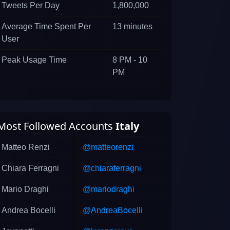
Tweets Per Day
1,800,000
Average Time Spent Per
13 minutes
User
Peak Usage Time
8 PM - 10
PM
Most Followed Accounts
Italy
Matteo Renzi
@matteorenzi
Chiara Ferragni
@chiaraferragni
Mario Draghi
@mariodraghi
Andrea Bocelli
@AndreaBocelli