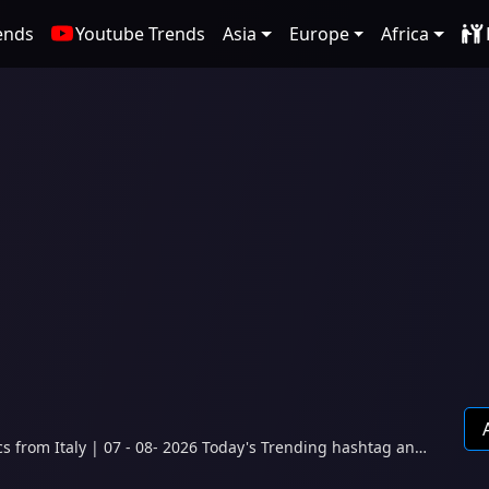
ends
Youtube Trends
Asia
Europe
Africa
s from Italy | 07 - 08- 2026 Today's Trending hashtag and
topics Francia, Le Pen, Macron, #PortogalloSlovenia, Ronaldo. from Italy Twitter.